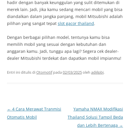
hadir dengan banyak keunggulan yang sulit ditemukan di
merek lain. Jadi, jika kamu sedang mencari mobil yang bisa
diandalkan dalam jangka panjang, mobil Mitsubishi adalah
pilihan yang sangat tepat
slot gacor thailand
.
Dengan berbagai pilihan model, tentunya kamu bisa
memilih mobil yang sesuai dengan kebutuhan dan
anggaran kamu. Jadi, tunggu apa lagi? Segera cek dealer-
dealer Mitsubishi terdekat dan dapatkan mobil impianmu!
Entri ini ditulis di
Otomotif
pada
02/03/2025
oleh
adiilpbj
.
Navigasi
←
4 Cara Merawat Tranmisi
Yamaha NMAX Modifikasi
Tulisan
Otomatis Mobil
Thailand Solusi Tampil Beda
dan Lebih Bertenaga
→