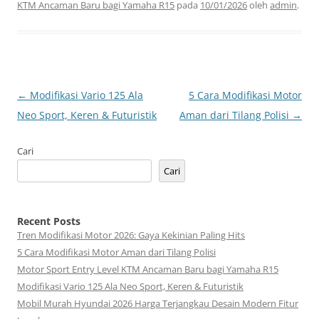
KTM Ancaman Baru bagi Yamaha R15
pada
10/01/2026
oleh
admin
.
Navigasi
←
Modifikasi Vario 125 Ala
5 Cara Modifikasi Motor
Tulisan
Neo Sport, Keren & Futuristik
Aman dari Tilang Polisi
→
Cari
Cari
Recent Posts
Tren Modifikasi Motor 2026: Gaya Kekinian Paling Hits
5 Cara Modifikasi Motor Aman dari Tilang Polisi
Motor Sport Entry Level KTM Ancaman Baru bagi Yamaha R15
Modifikasi Vario 125 Ala Neo Sport, Keren & Futuristik
Mobil Murah Hyundai 2026 Harga Terjangkau Desain Modern Fitur