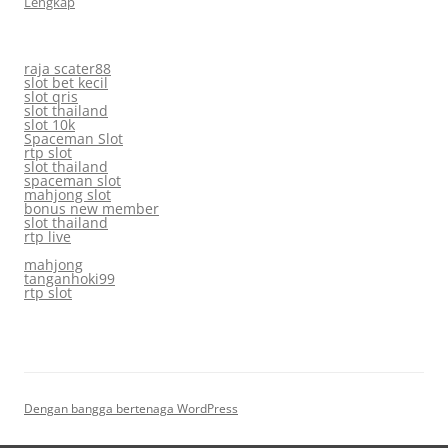
Lengkap
raja scater88
slot bet kecil
slot qris
slot thailand
slot 10k
Spaceman Slot
rtp slot
slot thailand
spaceman slot
mahjong slot
bonus new member
slot thailand
rtp live
mahjong
tanganhoki99
rtp slot
Dengan bangga bertenaga WordPress