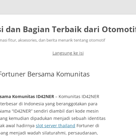
i dan Bagian Terbaik dari Otomoti
masi fitur, aksesories, dan berita menarik tentang otomotif
Langsung ke isi
Fortuner Bersama Komunitas
rsama Komunitas ID42NER
– Komunitas ID42NER
 terbesar di Indonesia yang beranggotakan para
 Nama “ID42NER” sendiri diambil dari kode mesin
er, yang kemudian dipadukan menjadi sebuah identitas
jak awal hadirnya
slot server thailand
Fortuner di
bang menjadi wadah silaturahmi, persaudaraan,