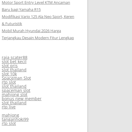
Motor Sport Entry Level KTM Ancaman
Baru bagi Yamaha R15
Modifikasi Vario 125 Ala Neo Sport, Keren
& Futuristik
Mobil Murah Hyundai 2026 Harga
Terjangkau Desain Modern Fitur Lengkap
raja scater88
slot bet kecil
slot qris
slot thailand
slot 10k
Spaceman Slot
rtp slot
slot thailand
spaceman slot
mahjong slot
bonus new member
slot thailand
rtp live
mahjong
tanganhoki99
rtp slot