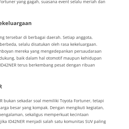
Fortuner yang gagah, suasana event selalu meriah dan
Kekeluargaan
g tersebar di berbagai daerah. Setiap anggota,
berbeda, selalu disatukan oleh rasa kekeluargaan.
emboyan mereka yang mengedepankan persaudaraan
ndukung, baik dalam hal otomotif maupun kehidupan
t ID42NER terus berkembang pesat dengan ribuan
R
bukan sekadar soal memiliki Toyota Fortuner, tetapi
uarga besar yang kompak. Dengan mengikuti kegiatan,
 pengalaman, sekaligus memperkuat kecintaan
 jika ID42NER menjadi salah satu komunitas SUV paling