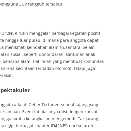
pengguna SUV tangguh tersebut.
D42NER rutin menggelar berbagai kegiatan positif.
ota hingga luar pulau, di mana para anggota dapat
us menikmati keindahan alam Nusantara. Selain
iatan sosial, seperti donor darah, santunan anak
jadi bencana alam. Hal inilah yang membuat komunitas
 karena kecintaan terhadap otomotif, tetapi juga
arakat.
Spektakuler
anggota adalah Geber Fortuner, sebuah ajang yang
rsamaan. Event ini biasanya diisi dengan konvoi
 hingga lomba ketangkasan mengemudi. Tak jarang,
juk gigi berbagai chapter ID42NER dari seluruh