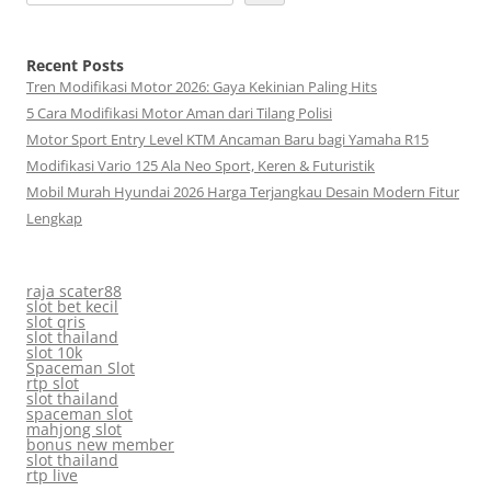
Recent Posts
Tren Modifikasi Motor 2026: Gaya Kekinian Paling Hits
5 Cara Modifikasi Motor Aman dari Tilang Polisi
Motor Sport Entry Level KTM Ancaman Baru bagi Yamaha R15
Modifikasi Vario 125 Ala Neo Sport, Keren & Futuristik
Mobil Murah Hyundai 2026 Harga Terjangkau Desain Modern Fitur
Lengkap
raja scater88
slot bet kecil
slot qris
slot thailand
slot 10k
Spaceman Slot
rtp slot
slot thailand
spaceman slot
mahjong slot
bonus new member
slot thailand
rtp live