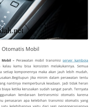
 Otomatis Mobil
s Mobil –
Perawatan mobil transmisi
server kamboja
h kalau kamu bisa konsisten melakukannya. Semua
ala setiap komponennya maka akan jauh lebih mudah,
usakan.Begitupun jika minim dalam perawatan tentu
ang nantinya memperburuk keadaan. Jadi tidak heran
k biaya ketika kerusakan sudah sangat parah. Ternyata
ggunakan kendaraan bertransmisi otomatis karena
mu penasaran apa kelebihan transmisi otomatis yang
satu kelebihannya yaitu dari segi pengoperasiannya