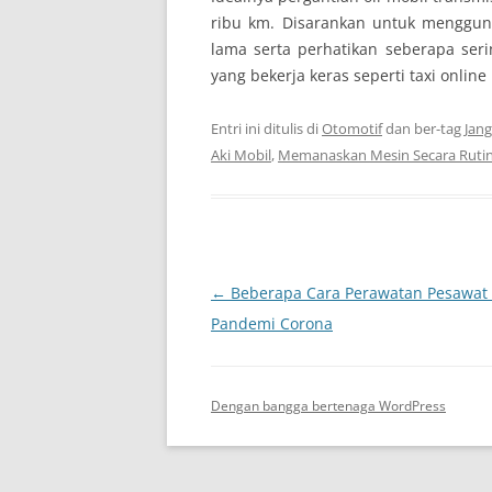
ribu km. Disarankan untuk menggunak
lama serta perhatikan seberapa ser
yang bekerja keras seperti taxi onlin
Entri ini ditulis di
Otomotif
dan ber-tag
Jan
Aki Mobil
,
Memanaskan Mesin Secara Ruti
Navigasi
←
Beberapa Cara Perawatan Pesawat
Tulisan
Pandemi Corona
Dengan bangga bertenaga WordPress