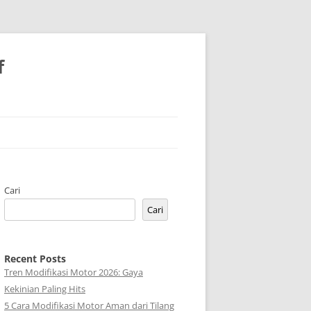
f
Cari
Cari
Recent Posts
Tren Modifikasi Motor 2026: Gaya
Kekinian Paling Hits
5 Cara Modifikasi Motor Aman dari Tilang