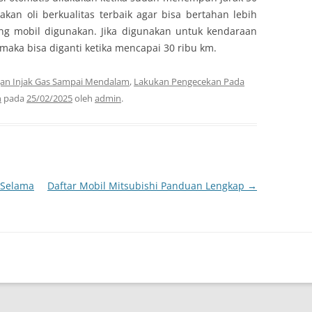
an oli berkualitas terbaik agar bisa bertahan lebih
ing mobil digunakan. Jika digunakan untuk kendaraan
e maka bisa diganti ketika mencapai 30 ribu km.
gan Injak Gas Sampai Mendalam
,
Lakukan Pengecekan Pada
n
pada
25/02/2025
oleh
admin
.
 Selama
Daftar Mobil Mitsubishi Panduan Lengkap
→