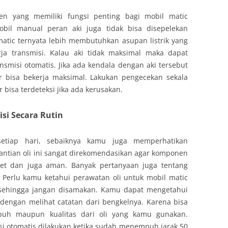
n yang memiliki fungsi penting bagi mobil matic
bil manual peran aki juga tidak bisa disepelekan
matic ternyata lebih membutuhkan asupan listrik yang
ja transmisi. Kalau aki tidak maksimal maka dapat
smisi otomatis. Jika ada kendala dengan aki tersebut
ar bisa bekerja maksimal. Lakukan pengecekan sekala
 bisa terdeteksi jika ada kerusakan.
si Secara Rutin
etiap hari, sebaiknya kamu juga memperhatikan
gantian oli ini sangat direkomendasikan agar komponen
wet dan juga aman. Banyak pertanyaan juga tentang
? Perlu kamu ketahui perawatan oli untuk mobil matic
sehingga jangan disamakan. Kamu dapat mengetahui
 dengan melihat catatan dari bengkelnya. Karena bisa
mpuh maupun kualitas dari oli yang kamu gunakan.
isi otomatis dilakukan ketika sudah menempuh jarak 50