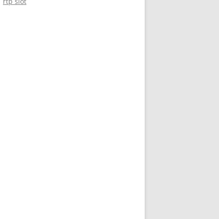
rtp slot