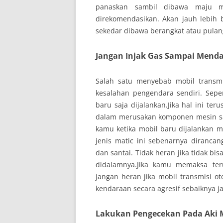
panaskan sambil dibawa maju m
direkomendasikan. Akan jauh lebih b
sekedar dibawa berangkat atau pulang
Jangan Injak Gas Sampai Mend
Salah satu menyebab mobil transmi
kesalahan pengendara sendiri. Sepe
baru saja dijalankan.Jika hal ini t
dalam merusakan komponen mesin sa
kamu ketika mobil baru dijalankan 
jenis matic ini sebenarnya diranc
dan santai. Tidak heran jika tidak bi
didalamnya.Jika kamu memaksa te
jangan heran jika mobil transmisi o
kendaraan secara agresif sebaiknya 
Lakukan Pengecekan Pada Aki 