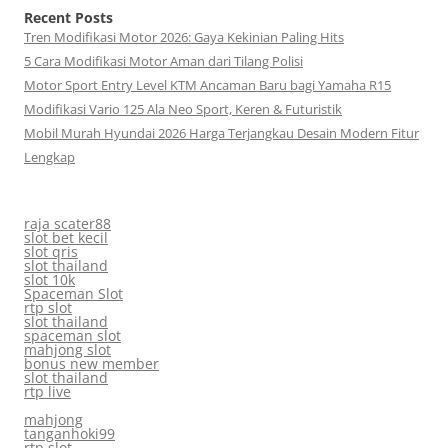
Recent Posts
Tren Modifikasi Motor 2026: Gaya Kekinian Paling Hits
5 Cara Modifikasi Motor Aman dari Tilang Polisi
Motor Sport Entry Level KTM Ancaman Baru bagi Yamaha R15
Modifikasi Vario 125 Ala Neo Sport, Keren & Futuristik
Mobil Murah Hyundai 2026 Harga Terjangkau Desain Modern Fitur
Lengkap
raja scater88
slot bet kecil
slot qris
slot thailand
slot 10k
Spaceman Slot
rtp slot
slot thailand
spaceman slot
mahjong slot
bonus new member
slot thailand
rtp live
mahjong
tanganhoki99
rtp slot