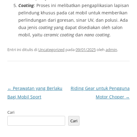
Coating
: Proses ini melibatkan pengaplikasian lapisan
pelindung khusus pada cat mobil untuk memberikan
perlindungan dari goresan, sinar UV, dan polusi. Ada
dua jenis
coating
yang dapat disediakan oleh salon
mobil, yaitu
ceramic coating
dan
nano coating
.
Entri ini ditulis di
Uncategorized
pada
09/01/2025
oleh
admin
.
Navigasi
←
Perawatan yang Berlaku
Riding Gear untuk Pengguna
Tulisan
Bagi Mobil Sport
Motor Choper
→
Cari
Cari