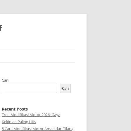
f
Cari
Cari
Recent Posts
Tren Modifikasi Motor 2026: Gaya
Kekinian Paling Hits
5 Cara Modifikasi Motor Aman dari Tilang