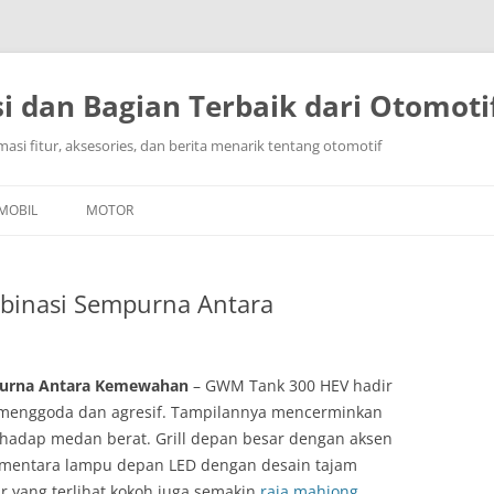
i dan Bagian Terbaik dari Otomoti
masi fitur, aksesories, dan berita menarik tentang otomotif
Langsung
ke
MOBIL
MOTOR
isi
inasi Sempurna Antara
urna Antara Kemewahan
– GWM Tank 300 HEV hadir
t menggoda dan agresif. Tampilannya mencerminkan
hadap medan berat. Grill depan besar dengan aksen
ementara lampu depan LED dengan desain tajam
r yang terlihat kokoh juga semakin
raja mahjong