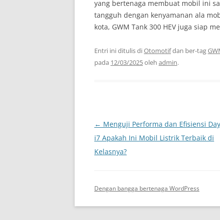
yang bertenaga membuat mobil ini s
tangguh dengan kenyamanan ala mo
kota, GWM Tank 300 HEV juga siap me
Entri ini ditulis di
Otomotif
dan ber-tag
GWM
pada
12/03/2025
oleh
admin
.
Navigasi
←
Menguji Performa dan Efisiensi D
Tulisan
i7 Apakah Ini Mobil Listrik Terbaik di
Kelasnya?
Dengan bangga bertenaga WordPress