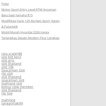
Polisi
Motor Sport Entry Level KTM Ancaman
Baru bagi Yamaha R15
Modifikasi Vario 125 Ala Neo Sport, Keren
& Futuristik
Mobil Murah Hyundai 2026 Harga
Terjangkau Desain Modern Fitur Lengkap
raja scater88
slot bet kecil
slot qris
slot thailand
slot 10k
Spaceman Slot
rtp slot
slot thailand
spaceman slot
mahjong slot
bonus new member
slot thailand
rtp live
mahjong
tanganhoki99