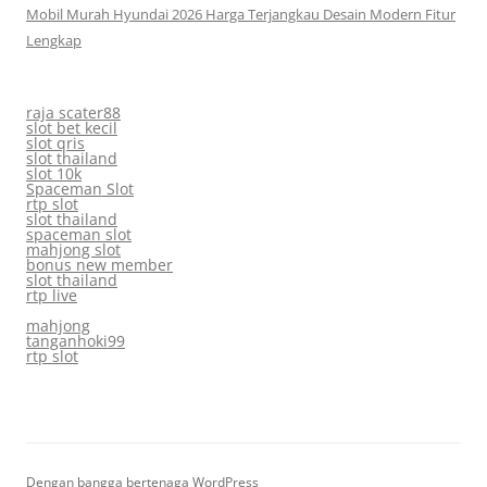
Mobil Murah Hyundai 2026 Harga Terjangkau Desain Modern Fitur
Lengkap
raja scater88
slot bet kecil
slot qris
slot thailand
slot 10k
Spaceman Slot
rtp slot
slot thailand
spaceman slot
mahjong slot
bonus new member
slot thailand
rtp live
mahjong
tanganhoki99
rtp slot
Dengan bangga bertenaga WordPress