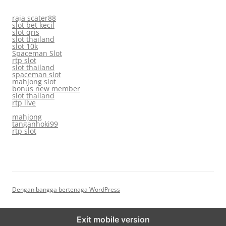
raja scater88
slot bet kecil
slot qris
slot thailand
slot 10k
Spaceman Slot
rtp slot
slot thailand
spaceman slot
mahjong slot
bonus new member
slot thailand
rtp live
mahjong
tanganhoki99
rtp slot
Dengan bangga bertenaga WordPress
Exit mobile version