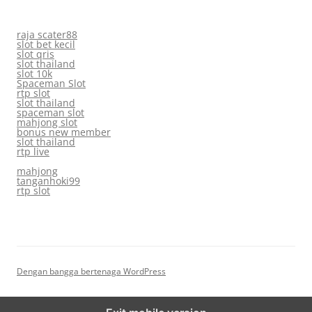
raja scater88
slot bet kecil
slot qris
slot thailand
slot 10k
Spaceman Slot
rtp slot
slot thailand
spaceman slot
mahjong slot
bonus new member
slot thailand
rtp live
mahjong
tanganhoki99
rtp slot
Dengan bangga bertenaga WordPress