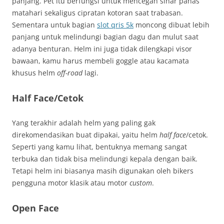
panjang. Pet itu berfungsi untuk mencegah sinar panas
matahari sekaligus cipratan kotoran saat trabasan.
Sementara untuk bagian
slot qris 5k
moncong dibuat lebih
panjang untuk melindungi bagian dagu dan mulut saat
adanya benturan. Helm ini juga tidak dilengkapi visor
bawaan, kamu harus membeli goggle atau kacamata
khusus helm
off-road
lagi.
Half Face/Cetok
Yang terakhir adalah helm yang paling gak
direkomendasikan buat dipakai, yaitu helm
half face
/cetok.
Seperti yang kamu lihat, bentuknya memang sangat
terbuka dan tidak bisa melindungi kepala dengan baik.
Tetapi helm ini biasanya masih digunakan oleh bikers
pengguna motor klasik atau motor
custom
.
Open Face