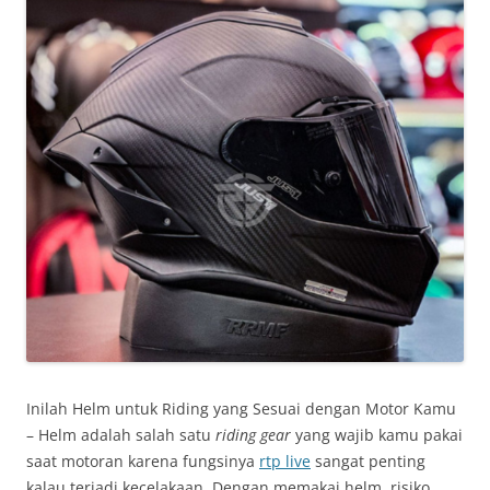
Inilah Helm untuk Riding yang Sesuai dengan Motor Kamu
– Helm adalah salah satu
riding gear
yang wajib kamu pakai
saat motoran karena fungsinya
rtp live
sangat penting
kalau terjadi kecelakaan. Dengan memakai helm, risiko