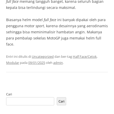
full face
memang tangguh banget, karena seluruh bagian
kepala bisa terlindungi secara maksimal.
Biasanya helm model
full face
ini banyak dipakai oleh para
pengguna motor
sport
, karena desainnya yang aerodinamis
sehingga bisa meminimalisir hambatan angin. Makanya
para pembalap sekelas MotoGP juga memakai helm full
face.
Entri ini ditulis di
Uncategorized
dan ber-tag
Half Face/Cetok
,
Modular
pada
09/01/2025
oleh
admin
.
Cari
Cari