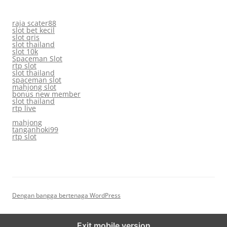
raja scater88
slot bet kecil
slot qris
slot thailand
slot 10k
Spaceman Slot
rtp slot
slot thailand
spaceman slot
mahjong slot
bonus new member
slot thailand
rtp live
mahjong
tanganhoki99
rtp slot
Dengan bangga bertenaga WordPress
Exit mobile version