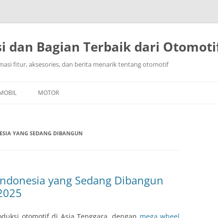
i dan Bagian Terbaik dari Otomoti
masi fitur, aksesories, dan berita menarik tentang otomotif
Langsung
ke
MOBIL
MOTOR
isi
NESIA YANG SEDANG DIBANGUN
 Indonesia yang Sedang Dibangun
 2025
oduksi otomotif di Asia Tenggara, dengan
mega wheel