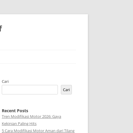
f
Cari
Cari
Recent Posts
Tren Modifikasi Motor 2026: Gaya
Kekinian Paling Hits
5 Cara Modifikasi Motor Aman dari Tilang