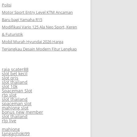
Polisi
Motor Sport Entry Level KTM Ancaman
Baru bagi Yamaha R15
Modifikasi Vario 125 Ala Neo Sport, Keren
& Futuristik
Mobil Murah Hyundai 2026 Harga
Terjangkau Desain Modern Fitur Lengkap
raja scater88
slot bet kecil
slot qris
slot thailand
slot 10k
Spaceman Slot
rtp slot
slot thailand
spaceman slot
mahjong slot
bonus new member
slot thailand
rtp live
mahjong
tanganhoki99