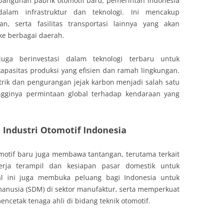
angunan pabrik otomotif baru, pemerintah Indonesia
dalam infrastruktur dan teknologi. Ini mencakup
, serta fasilitas transportasi lainnya yang akan
e berbagai daerah.
juga berinvestasi dalam teknologi terbaru untuk
apasitas produksi yang efisien dan ramah lingkungan.
trik dan pengurangan jejak karbon menjadi salah satu
ngginya permintaan global terhadap kendaraan yang
 Industri Otomotif Indonesia
motif baru juga membawa tantangan, terutama terkait
rja terampil dan kesiapan pasar domestik untuk
l ini juga membuka peluang bagi Indonesia untuk
anusia (SDM) di sektor manufaktur, serta memperkuat
ncetak tenaga ahli di bidang teknik otomotif.