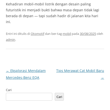
Kehadiran mobil-mobil listrik dengan desain paling
futuristik ini menjadi bukti bahwa masa depan tidak lagi
berada di depan — tapi sudah hadir di jalanan kita hari
ini.
Entri ini ditulis di
Otomotif
dan ber-tag
mobil
pada
30/08/2025
oleh
admin
.
Navigasi
←
Eksplorasi Mendalam
Tips Merawat Cat Mobil Baru
Tulisan
Mercedes-Benz EQA
→
Cari
Cari