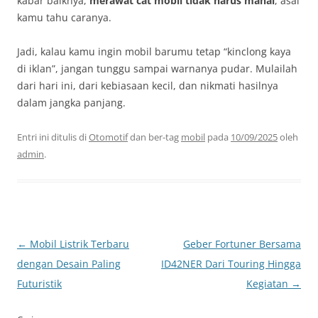
kabar baiknya,
merawat cat mobil tidak harus mahal
, asal
kamu tahu caranya.
Jadi, kalau kamu ingin mobil barumu tetap “kinclong kaya
di iklan”, jangan tunggu sampai warnanya pudar. Mulailah
dari hari ini, dari kebiasaan kecil, dan nikmati hasilnya
dalam jangka panjang.
Entri ini ditulis di
Otomotif
dan ber-tag
mobil
pada
10/09/2025
oleh
admin
.
Navigasi
←
Mobil Listrik Terbaru
Geber Fortuner Bersama
Tulisan
dengan Desain Paling
ID42NER Dari Touring Hingga
Futuristik
Kegiatan
→