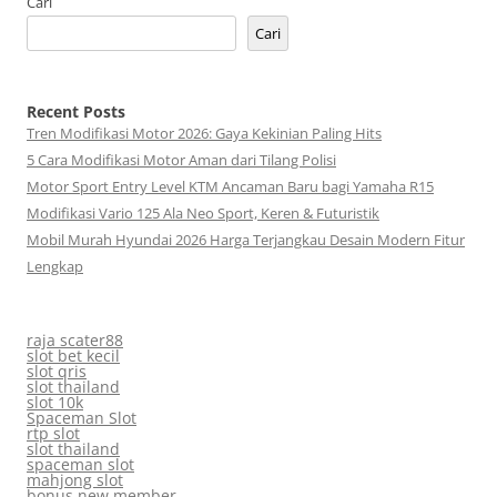
Cari
Cari
Recent Posts
Tren Modifikasi Motor 2026: Gaya Kekinian Paling Hits
5 Cara Modifikasi Motor Aman dari Tilang Polisi
Motor Sport Entry Level KTM Ancaman Baru bagi Yamaha R15
Modifikasi Vario 125 Ala Neo Sport, Keren & Futuristik
Mobil Murah Hyundai 2026 Harga Terjangkau Desain Modern Fitur
Lengkap
raja scater88
slot bet kecil
slot qris
slot thailand
slot 10k
Spaceman Slot
rtp slot
slot thailand
spaceman slot
mahjong slot
bonus new member