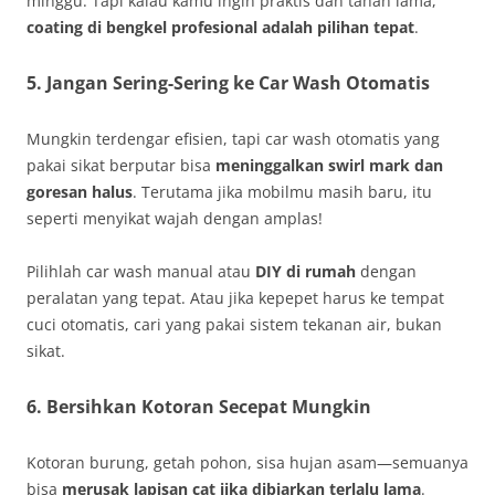
minggu. Tapi kalau kamu ingin praktis dan tahan lama,
coating di bengkel profesional adalah pilihan tepat
.
5. Jangan Sering-Sering ke Car Wash Otomatis
Mungkin terdengar efisien, tapi car wash otomatis yang
pakai sikat berputar bisa
meninggalkan swirl mark dan
goresan halus
. Terutama jika mobilmu masih baru, itu
seperti menyikat wajah dengan amplas!
Pilihlah car wash manual atau
DIY di rumah
dengan
peralatan yang tepat. Atau jika kepepet harus ke tempat
cuci otomatis, cari yang pakai sistem tekanan air, bukan
sikat.
6. Bersihkan Kotoran Secepat Mungkin
Kotoran burung, getah pohon, sisa hujan asam—semuanya
bisa
merusak lapisan cat jika dibiarkan terlalu lama
.