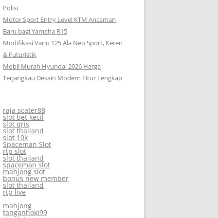
Polisi
Motor Sport Entry Level KTM Ancaman
Baru bagi Yamaha R15
Modifikasi Vario 125 Ala Neo Sport, Keren
& Futuristik
Mobil Murah Hyundai 2026 Harga
Terjangkau Desain Modern Fitur Lengkap
raja scater88
slot bet kecil
slot qris
slot thailand
slot 10k
Spaceman Slot
rtp slot
slot thailand
spaceman slot
mahjong slot
bonus new member
slot thailand
rtp live
mahjong
tanganhoki99