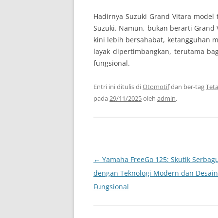
Hadirnya Suzuki Grand Vitara mode
Suzuki. Namun, bukan berarti Grand 
kini lebih bersahabat, ketangguhan m
layak dipertimbangkan, terutama b
fungsional.
Entri ini ditulis di
Otomotif
dan ber-tag
Teta
pada
29/11/2025
oleh
admin
.
Navigasi
←
Yamaha FreeGo 125: Skutik Serbag
Tulisan
dengan Teknologi Modern dan Desain
Fungsional