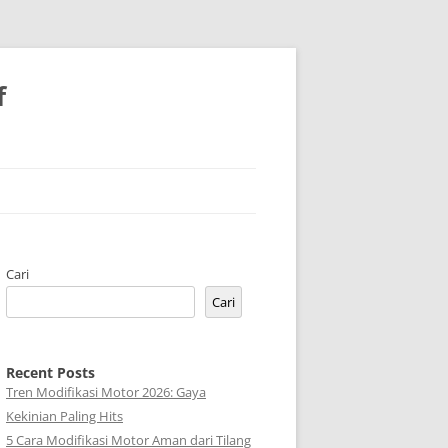
f
Cari
Cari
Recent Posts
Tren Modifikasi Motor 2026: Gaya
Kekinian Paling Hits
5 Cara Modifikasi Motor Aman dari Tilang