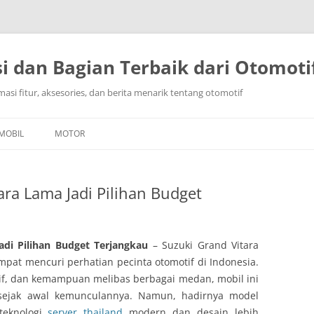
i dan Bagian Terbaik dari Otomoti
masi fitur, aksesories, dan berita menarik tentang otomotif
Langsung
ke
MOBIL
MOTOR
isi
ra Lama Jadi Pilihan Budget
adi Pilihan Budget Terjangkau
– Suzuki Grand Vitara
pat mencuri perhatian pecinta otomotif di Indonesia.
if, dan kemampuan melibas berbagai medan, mobil ini
sejak awal kemunculannya. Namun, hadirnya model
teknologi
server thailand
modern dan desain lebih