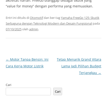
aktivitas harian. FreeGo dianggap sebagai skutik yang
“value for money” dengan performa yang memuaskan.
Entri ini ditulis di
Otomotif
dan ber-tag
Yamaha FreeGo 125: Skutik
Serbaguna dengan Teknologi Modern dan Desain Fungsional
pada
07/10/2025
oleh
admin
.
Navigasi
←
Motor Tanpa Bensin: Ini
Tetap Menarik Grand Vitara
Tulisan
Cara Kerja Motor Listrik
Lama Jadi Pilihan Budget
Terjangkau
→
Cari
Cari