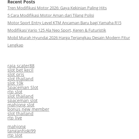
Recent Posts
Tren Modifikasi Motor 2026: Gaya Kekinian Paling Hits
5 Cara Modifikasi Motor Aman dari Tilang Polisi
Motor Sport Entry Level KTM Ancaman Baru bagi Yamaha R15
Modifikasi Vario 125 Ala Neo Sport, Keren & Futuristik
Mobil Murah Hyundai 2026 Harga Terjangkau Desain Modern Fitur
Lengkap
raja scater88
slot bet kecil
slot qris
slot thailand
slot 10k
Spaceman Slot
rtp slot
slot thailand
spaceman slot
mahjong slot
bonus new member
slot thailand
rtp live
mahjong
tanganhoki99
rtp slot